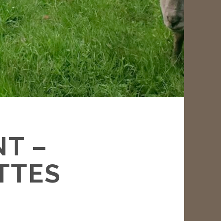
NT –
TTES