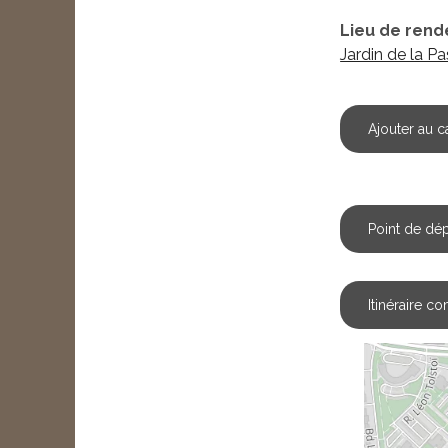
Lieu de rend
Jardin de la P
Ajouter au c
Point de dép
Itinéraire c