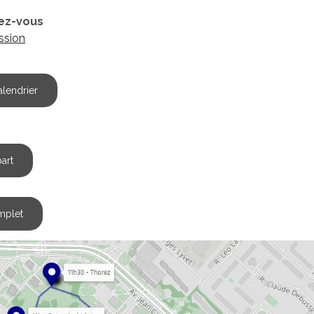
ez-vous
assion
alendrier
art
omplet