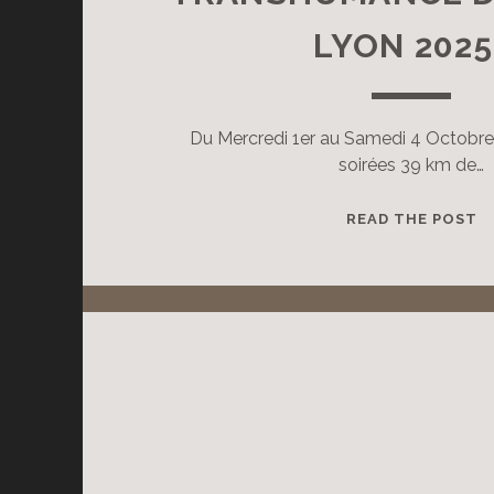
LYON 2025
Du Mercredi 1er au Samedi 4 Octobre 
soirées 39 km de…
L
READ THE POST
B
E
D
O
P
L
«
L
P
T