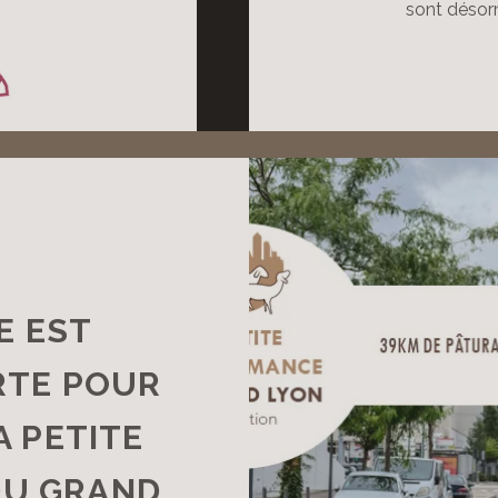
sont désor
E EST
RTE POUR
A PETITE
U GRAND