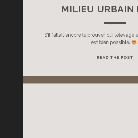
MILIEU URBAIN
S’il fallait encore le prouver, oui l’élevage
est bien possible.
M
READ THE POST
U
D