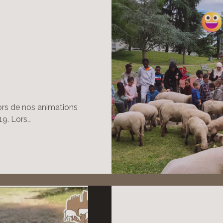
ors de nos animations
19. Lors…
01
87