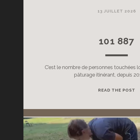
Bergerie
13 JUILLET 2026
Urbaine
101 887
Posts
C’est le nombre de personnes touchées l
pâturage itinérant, depuis 20
1
READ THE POST
8