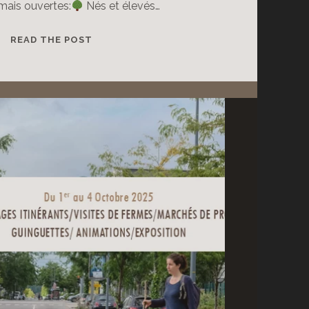
mais ouvertes:
Nés et élevés…
LES
READ THE POST
RÉSERVATIONS
DE
COLIS
DE
VIANDE
SONT
OUVERTES