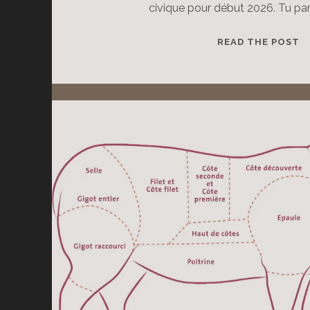
civique pour début 2026. Tu par
O
READ THE POST
D
S
C