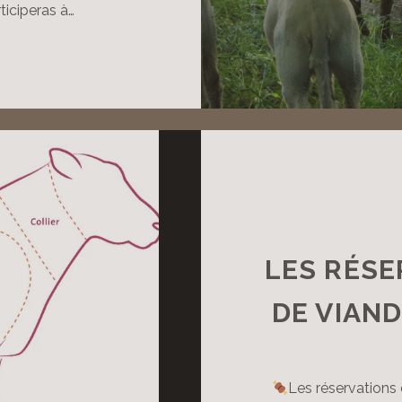
ticiperas à…
FFRE
E
ERVICE
IVIQUE
LES RÉSE
DE VIAN
Les réservations