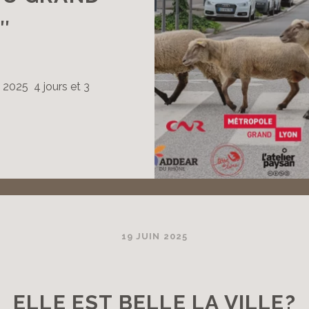
″
2025 4 jours et 3
A
ILLETTERIE
ST
ÉSORMAIS
UVERTE
OUR
’ÉVÈNEMENT
19 JUIN 2025
A
ETITE
ELLE EST BELLE LA VILLE?
RANSHUMANCE