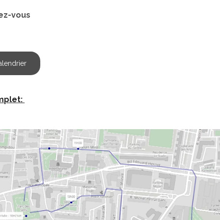
ez-vous
alendrier
omplet: