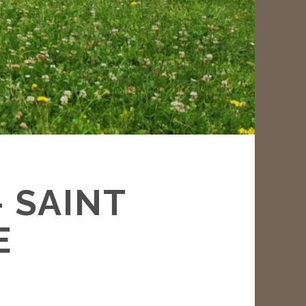
 SAINT
E