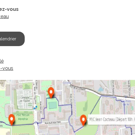
ez-vous
teau
alendrier
lé
z-vous