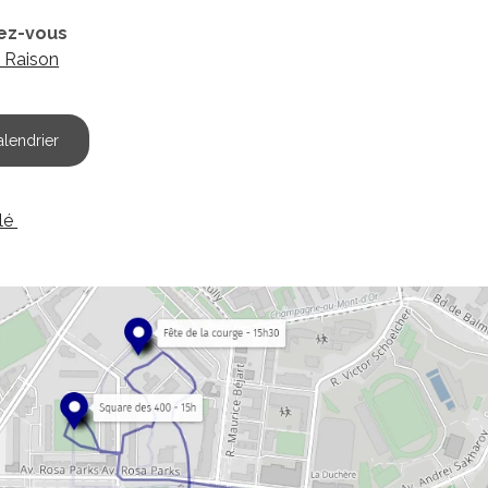
ez-vous
 Raison
alendrier
llé