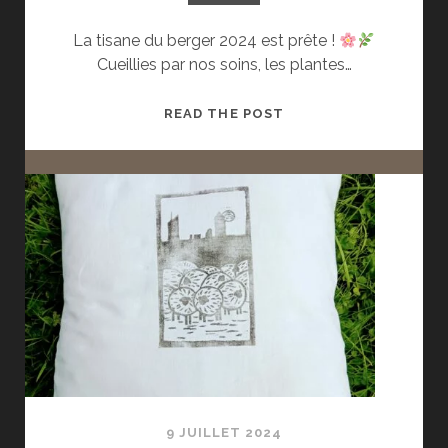
La tisane du berger 2024 est prête !
Cueillies par nos soins, les plantes…
LA
READ THE POST
TISANE
DU
BERGER
EST
PRÊTE
!
9 JUILLET 2024