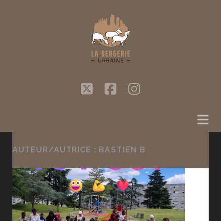
twitter
facebook
instagram
AUTEUR/AUTRICE :
BASTIEN B