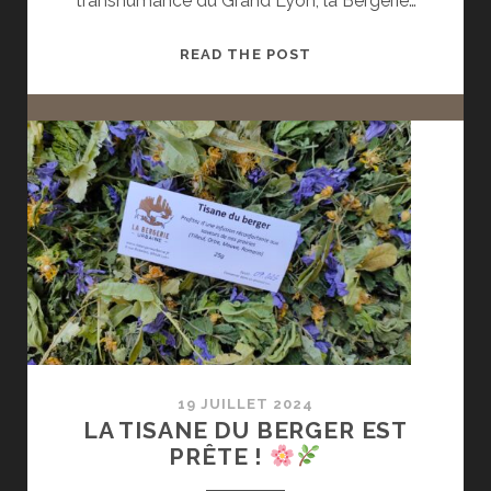
transhumance du Grand Lyon, la Bergerie…
NOUVEAUTÉ
READ THE POST
!!
LES
BOUCLES
D’OREILLES
FEUTRÉES
19 JUILLET 2024
LA TISANE DU BERGER EST
PRÊTE !