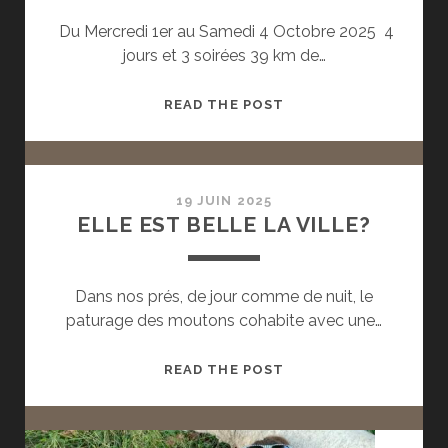
Du Mercredi 1er au Samedi 4 Octobre 2025 4
jours et 3 soirées 39 km de…
LA
READ THE POST
BILLETTERIE
EST
DÉSORMAIS
OUVERTE
19 JUIN 2025
ELLE EST BELLE LA VILLE?
POUR
L’ÉVÈNEMENT
«
Dans nos prés, de jour comme de nuit, le
LA
paturage des moutons cohabite avec une…
PETITE
TRANSHUMANCE
DU
ELLE
READ THE POST
GRAND
EST
LYON
BELLE
2025″
LA