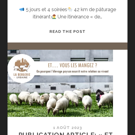
5 jours et 4 soirées
42 km de pâturage
itinérant
Une itinérance « de…
LA
READ THE POST
BILLETTERIE
EST
DÉSORMAIS
OUVERTE
POUR
L’ÉVÈNEMENT
«
LA
PETITE
TRANSHUMANCE
DU
GRAND
LYON
1 AOÛT 2023
2023
PUBLICATION ARTICLE: « ET…