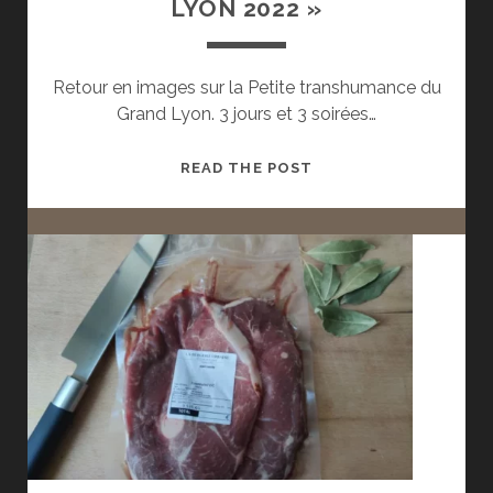
LYON 2022 »
Retour en images sur la Petite transhumance du
Grand Lyon. 3 jours et 3 soirées…
RETOURS
READ THE POST
SUR
LA
PETITE
« TRANSHUMANCE
DU
GRAND
LYON
2022 »