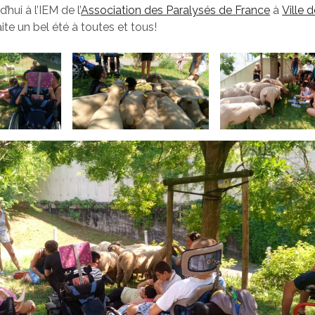
’hui à l’IEM de l’
Association des Paralysés de France
à
Ville 
te un bel été à toutes et tous!